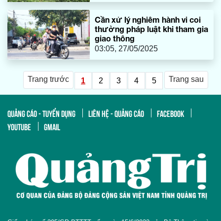
Cần xử lý nghiêm hành vi coi
thường pháp luật khi tham gia
giao thông
03:05, 27/05/2025
Trang trước
Trang sau
1
2
3
4
5
QUẢNG CÁO - TUYỂN DỤNG
LIÊN HỆ - QUẢNG CÁO
FACEBOOK
YOUTUBE
GMAIL