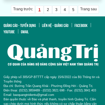
Trang trước
Trang sau
1
2
3
4
5
QUẢNG CÁO - TUYỂN DỤNG
LIÊN HỆ - QUẢNG CÁO
FACEBOOK
YOUTUBE
GMAIL
Giấy phép số 305/GP-BTTTT cấp ngày 15/6/2022 của Bộ Thông tin và
Truyền thông
Địa chỉ: Đường Trần Quang Khải - Phường Đồng Hới - Quảng Trị.
Điện thoại: (0232).3859489 - (0232).3821 698 - Fax: (0232).3841 403
Email: baoquangtridientu@gmail.com
Bản quyền thuộc về Báo và phát thanh, truyền hình Quảng Trị. Cấm
sao chép dưới mọi hình thức nếu không có sự chấp thuận bằng văn