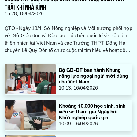
THẢI KHÍ NHÀ KÍNH
15:28, 18/04/2026
QTO - Ngày 18/4, Sở Nông nghiệp và Môi trường phối hợp
với Sở Giáo dục và Đào tạo, Tổ chức quốc tế về Bảo tồn
thiên nhiên tại Việt Nam và các Trường THPT: Đông Hà;
chuyên Lê Quý Đôn tổ chức cuộc thi tìm hiểu về hoạt động
ứng phó với biến đổi khí hậu, giảm phát thải khí nhà kính
và bảo vệ tầng ô-dôn.
Bộ GD-ĐT ban hành Khung
năng lực ngoại ngữ mới dùng
cho Việt Nam
10:13, 16/04/2026
Khoảng 10.000 học sinh, sinh
viên sẽ tham gia Ngày hội
Khởi nghiệp quốc gia
10:09, 16/04/2026