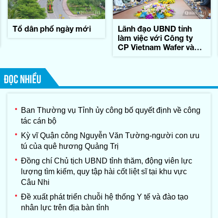
Tổ dân phố ngày mới
Lãnh đạo UBND tỉnh
làm việc với Công ty
CP Vietnam Wafer và
Tập đoàn Konematsu
Corporation (Nhật Bản)
ĐỌC NHIỀU
Ban Thường vụ Tỉnh ủy công bố quyết định về công
tác cán bộ
Kỳ vĩ Quận công Nguyễn Văn Tường-người con ưu
tú của quê hương Quảng Trị
Đồng chí Chủ tịch UBND tỉnh thăm, động viên lực
lượng tìm kiếm, quy tập hài cốt liệt sĩ tại khu vực
Câu Nhi
Đề xuất phát triển chuỗi hệ thống Y tế và đào tạo
nhân lực trên địa bàn tỉnh