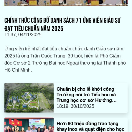
CHÍNH THỨC CÔNG BỐ DANH SÁCH 71 ỨNG VIÊN GIÁO SƯ
ĐẠT TIÊU CHUẨN NĂM 2025
11:37, 04/11/2025
Ứng viên trẻ nhất đạt tiêu chuẩn chức danh Giáo sư năm
2025 là ông Trần Quốc Trung, 39 tuổi, hiện là Phó Giám
đốc Cơ sở 2 Trường Đại học Ngoại thương tại Thành phố
Hồ Chí Minh.
Chuẩn bị cho lễ khởi công
Trường nội trú Tiểu học và
Trung học cơ sở Hướng
Phùng
18:19, 30/10/2025
Hơn 90 triệu đồng trao tặng
khay inox và quạt điện cho học