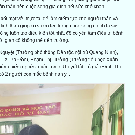
bản thân nên cuộc sống gia đình hết sức khó khăn.
đối mặt với thực tại để làm điểm tựa cho người thân và
 tinh thần giúp cô vươn lên trong cuộc sống chính là sự
ng luôn tạo điều kiện tốt nhất để cô yên tâm điều trị bệnh
hời gian cô không thể đến trường.
Nguyệt (Trường phổ thông Dân tộc nội trú Quảng Ninh),
 TX. Ba Đồn), Phạm Thị Hường (Trường tiểu học Xuân
ệnh hiểm nghèo, nuôi con bị khuyết tật; cô giáo Đinh Thị
 2 người con mắc bệnh nan y...