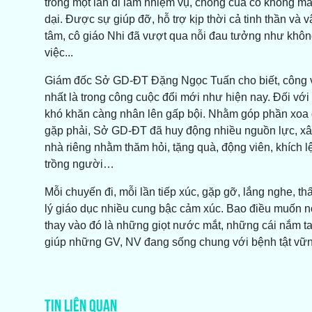
trong một lần đi làm nhiệm vụ, chồng của cô không may
dại. Được sự giúp đỡ, hỗ trợ kịp thời cả tinh thần và
tâm, cô giáo Nhi đã vượt qua nỗi đau tưởng như không 
việc...
Giám đốc Sở GD-ĐT Đặng Ngọc Tuấn cho biết, công việ
nhất là trong công cuộc đổi mới như hiện nay. Đối v
khó khăn càng nhân lên gấp bội. Nhằm góp phần xoa
gặp phải, Sở GD-ĐT đã huy động nhiều nguồn lực, xây
nhà riêng nhằm thăm hỏi, tặng quà, động viên, khích lệ
trồng người…
Mỗi chuyến đi, mỗi lần tiếp xúc, gặp gỡ, lắng nghe, t
lý giáo dục nhiều cung bậc cảm xúc. Bao điều muốn nó
thay vào đó là những giọt nước mắt, những cái nắm tay
giúp những GV, NV đang sống chung với bệnh tật vững
TIN LIÊN QUAN