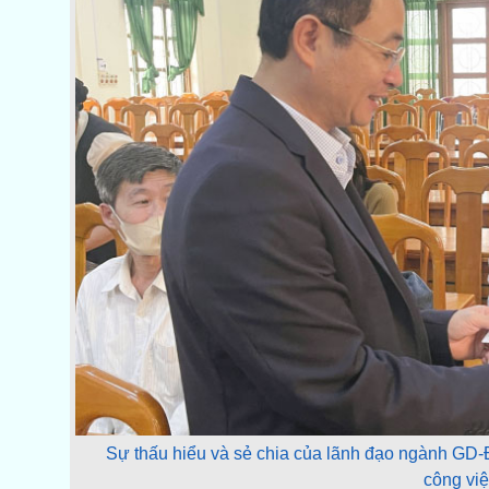
Sự thấu hiểu và sẻ chia của lãnh đạo ngành GD-
công việ