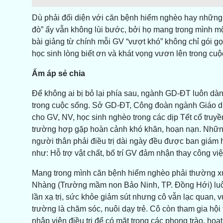
Dù phải đối diện với căn bệnh hiểm nghèo hay những
đò” ấy vẫn không lùi bước, bởi họ mang trong mình mộ
bài giảng từ chính mỗi GV “vượt khó” không chỉ gói gọ
học sinh lòng biết ơn và khát vọng vươn lên trong cuộ
Ấm áp sẻ chia
Để không ai bị bỏ lại phía sau, ngành GD-ĐT luôn d
trong cuộc sống. Sở GD-ĐT, Công đoàn ngành Giáo dục
cho GV, NV, học sinh nghèo trong các dịp Tết cổ truyền 
trường hợp gặp hoàn cảnh khó khăn, hoạn nạn. Những
người thân phải điều trị dài ngày đều được ban giám 
như: Hỗ trợ vật chất, bố trí GV đảm nhận thay công việc
Mang trong mình căn bệnh hiểm nghèo phải thường xuy
Nhàng (Trường mầm non Bảo Ninh, TP. Đồng Hới) luôn
lần xạ trị, sức khỏe giảm sút nhưng cô vẫn lạc quan, vu
trường là chăm sóc, nuôi dạy trẻ. Cô còn tham gia hội 
nhập viện điều trị để có mặt trong các phong trào, hoạ