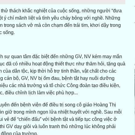
 thử thách khắc nghiệt của cuộc sống, những người “đưa
t ý chí mãnh liệt và tình yêu cháy bỏng với nghề. Những
n trong sách vở mà còn chạm đến trái tim, khơi dậy trong
c sống.
ành sự quan tâm đặc biệt đến những GV, NV kém may mắn
 đã có nhiều hoạt động thiết thực như thăm hỏi, tặng quà
của dân tộc, kịp thời hỗ trợ tinh thần, vật chất cho các
 cán bộ, GV, NV bị ốm đau, bệnh tật hay nuôi dưỡng
hiệu các nhà trường và tổ chức Công đoàn tạo điều kiện,
, điều chỉnh lịch làm việc phù hợp...
ên đến bệnh viện để điều trị song cô giáo Hoàng Thị
 giữ trong mình ngọn lửa nhiệt huyết với nghề. Sau mỗi
i vẻ để “chiến đấu” với bệnh tật và tiếp tục công việc ở
thi GV dạy giỏi và luôn tranh thủ những lúc không phải
t động của trường.