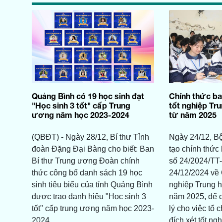
Quảng Bình có 19 học sinh đạt
Chính thức ba
"Học sinh 3 tốt" cấp Trung
tốt nghiệp Tr
ương năm học 2023-2024
từ năm 2025
(QBĐT) - Ngày 28/12, Bí thư Tỉnh
Ngày 24/12, B
đoàn Đặng Đại Bàng cho biết: Ban
tạo chính thức
Bí thư Trung ương Đoàn chính
số 24/2024/TT
thức công bố danh sách 19 học
24/12/2024 về Q
sinh tiêu biểu của tỉnh Quảng Bình
nghiệp Trung h
được trao danh hiệu "Học sinh 3
năm 2025, để 
tốt" cấp trung ương năm học 2023-
lý cho việc tổ 
2024.
đích xét tốt ng