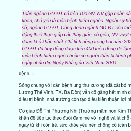
Toàn ngành GD-ĐT có trên 100 GV, NV gặp hoàn cản
khăn, chủ yếu là mắc bệnh hiểm nghèo. Ngoài sự hỗ t
sở, ngành GD-ĐT, Công đoàn ngành GD-ĐT còn triển
động thiết thực giúp các thầy giáo, cô giáo, NV vượt
đoạn khó khăn nhất. Chỉ tính riêng trong hai năm 2
GD-ĐT đã huy động được trên 400 triệu đồng để tặ
mắc bệnh hiểm nghèo hoặc có người thân bị bệnh phả
ngày nhân dịp Ngày Nhà giáo Việt Nam 20/11.
bệnh...”.
Sống chung với căn bệnh ung thư xương (đã cắt bỏ 
Lương Thế Vinh, TX. Ba Đồn) vẫn cố gắng hết mình để 
điều trị bệnh, nhà trường còn tạo điều kiện thuận lợi n
Cô giáo Đỗ Thị Phương Nhi (Trường mầm non Kim Thủy
khăn để tiếp tục theo đuổi đam mê với nghề và là chỗ
ngay từ khi còn trẻ, sức khỏe yếu nên chồng cô (cán bộ 