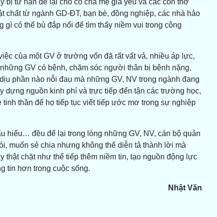
 bị tử nạn để lại cho cô cha mẹ già yếu và các con thơ
 vật chất từ ngành GD-ĐT, bạn bè, đồng nghiệp, các nhà hảo
gì có thể bù đắp nổi để tìm thấy niềm vui trong công
c của một GV ở trường vốn đã rất vất vả, nhiều áp lực,
ới những GV có bệnh, chăm sóc người thân bị bệnh nặng,
 dịu phần nào nỗi đau mà những GV, NV trong ngành đang
 dựng nguồn kinh phí và trực tiếp đến tận các trường học,
 tinh thần để họ tiếp tục viết tiếp ước mơ trong sự nghiệp
hấu hiểu… đều để lại trong lòng những GV, NV, cán bộ quản
i, muốn sẻ chia nhưng không thể diễn tả thành lời mà
 thật chặt như thể tiếp thêm niềm tin, tạo nguồn động lực
 tin hơn trong cuộc sống.
Nhật Văn