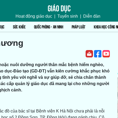
Giáo dục
Hoạt động giáo dục
|
Tuyển sinh
|
Diễn đàn
DỤC
SỨC KHỎE
QUỐC PHÒNG - AN NINH
PHÁP LUẬT
KHOA HỌC-CÔNG N
thương
t hoặc nuôi dưỡng người thân mắc bệnh hiểm nghèo,
iáo dục-Đào tạo (GD-ĐT) vẫn kiên cường khắc phục khó
g tình yêu với nghề và sự giúp đỡ, sẻ chia chân thành
 các cấp quản lý giáo dục đã mang lại cho những người
ghịch cảnh.
c đồ của bác sĩ tại Bệnh viện K Hà Nội chưa phải là nỗi
u học số 2 Đồng Sơn, TP. Đồng Hới) đang gánh chịu. Cô