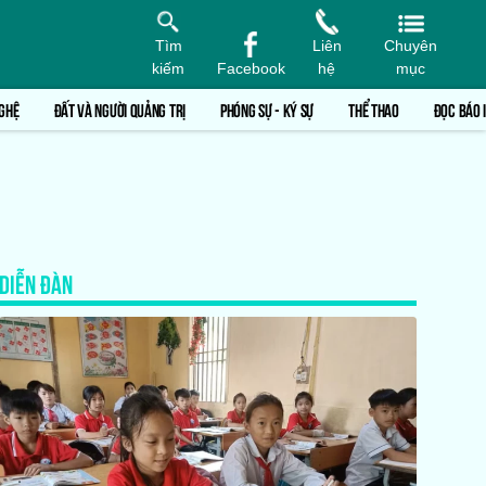
Tìm
Liên
Chuyên
kiếm
Facebook
hệ
mục
GHỆ
ĐẤT VÀ NGƯỜI QUẢNG TRỊ
PHÓNG SỰ - KÝ SỰ
THỂ THAO
ĐỌC BÁO 
DIỄN ĐÀN