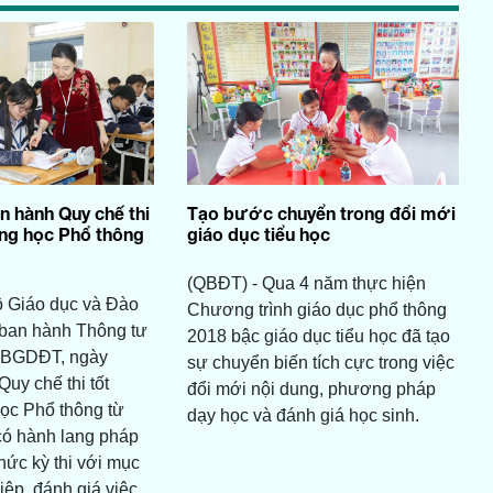
n hành Quy chế thi
Tạo bước chuyển trong đổi mới
ung học Phổ thông
giáo dục tiểu học
(QBĐT) - Qua 4 năm thực hiện
ộ Giáo dục và Đào
Chương trình giáo dục phổ thông
 ban hành Thông tư
2018 bậc giáo dục tiểu học đã tạo
-BGDĐT, ngày
sự chuyển biến tích cực trong việc
uy chế thi tốt
đổi mới nội dung, phương pháp
ọc Phổ thông từ
dạy học và đánh giá học sinh.
có hành lang pháp
chức kỳ thi với mục
hiệp, đánh giá việc