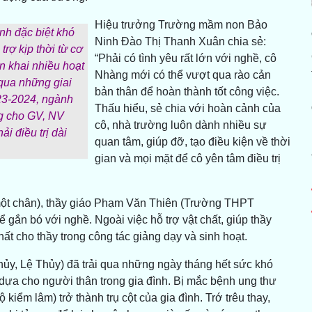
Hiệu trưởng Trường mầm non Bảo
h đặc biệt khó
Ninh Đào Thị Thanh Xuân chia sẻ:
rợ kịp thời từ cơ
“Phải có tình yêu rất lớn với nghề, cô
 khai nhiều hoạt
Nhàng mới có thể vượt qua rào cản
 qua những giai
bản thân để hoàn thành tốt công việc.
023-2024, ngành
Thấu hiểu, sẻ chia với hoàn cảnh của
ng cho GV, NV
cô, nhà trường luôn dành nhiều sự
i điều trị dài
quan tâm, giúp đỡ, tạo điều kiện về thời
gian và mọi mặt để cô yên tâm điều trị
một chân), thầy giáo Phạm Văn Thiên (Trường THPT
gắn bó với nghề. Ngoài việc hỗ trợ vật chất, giúp thầy
hất cho thầy trong công tác giảng dạy và sinh hoạt.
, Lệ Thủy) đã trải qua những ngày tháng hết sức khó
 dựa cho người thân trong gia đình. Bị mắc bệnh ung thư
kiểm lâm) trở thành trụ cột của gia đình. Trớ trêu thay,