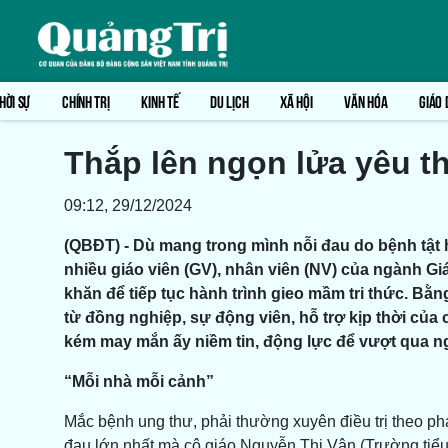
HỜI SỰ
CHÍNH TRỊ
KINH TẾ
DU LỊCH
XÃ HỘI
VĂN HÓA
GIÁO 
Thắp lên ngọn lửa yêu 
09:12, 29/12/2024
(QBĐT) - Dù mang trong mình nỗi đau do bệnh tậ
nhiều giáo viên (GV), nhân viên (NV) của ngành G
khăn để tiếp tục hành trình gieo mầm tri thức. Bằn
từ đồng nghiệp, sự động viên, hỗ trợ kịp thời của
kém may mắn ấy niềm tin, động lực để vượt qua n
“Mỗi nhà mỗi cảnh”
Mắc bệnh ung thư, phải thường xuyên điều trị theo phá
đau lớn nhất mà cô giáo Nguyễn Thị Vân (Trường tiể