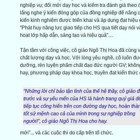
nghiệp vụ; đổi mới dạy học và kiểm tra đánh giá theo 
lắng nghe ý kiến đóng góp của đồng nghiệp để nâng 
kiến kinh nghiệm được triển khai và áp dụng đạt hiệ
“Phát huy năng lực giao tiếp cho HS qua tiết dạy nói 
hoạt lớp hấp dẫn, sáng tạo và hiệu quả”…
Tận tâm với công việc, cô giáo Ngô Thị Hoa đã cùng
chất lượng dạy và học. Với lòng yêu nghề, cô luôn đượ
dưỡng, rèn luyện phẩm chất đạo đức người GV; không
hay, phương pháp dạy khoa học, truyền đạt kiến thức
“Những lời chỉ bảo tận tình của thế hệ thầy, cô giáo đ
trước và sự yêu mến của HS là hành trang quý giá để
tiếp tục cống hiến trên con đường dạy học, hoàn thà
tốt sứ mệnh cao cả của mình trong sự nghiệp trồng
người!”, cô giáo Ngô Thị Hoa cho hay.
mới”... và các cuộc thi do cấp trên tổ chức.