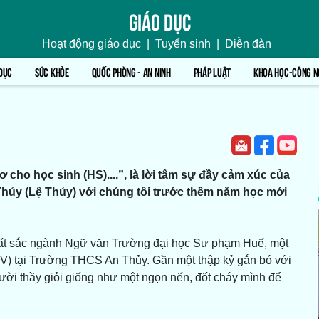
Giáo dục
Hoạt động giáo dục
|
Tuyển sinh
|
Diễn đàn
DỤC
SỨC KHỎE
QUỐC PHÒNG - AN NINH
PHÁP LUẬT
KHOA HỌC-CÔNG N
ho học sinh (HS)....”, là lời tâm sự đầy cảm xúc của
hủy (Lệ Thủy) với chúng tôi trước thềm năm học mới
xuất sắc ngành Ngữ văn Trường đại học Sư phạm Huế, một
GV) tại Trường THCS An Thủy. Gần một thập kỷ gắn bó với
gười thầy giỏi giống như một ngọn nến, đốt cháy mình để