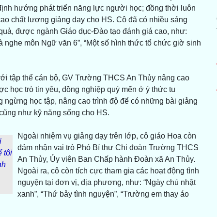
định hướng phát triển năng lực người học; đồng thời luôn
cao chất lượng giảng dạy cho HS. Cô đã có nhiều sáng
u quả, được ngành Giáo dục-Đào tạo đánh giá cao, như:
và nghe môn Ngữ văn 6”, “Một số hình thức tổ chức giờ sinh
 với tập thể cán bộ, GV Trường THCS An Thủy nâng cao
c học trò tin yêu, đồng nghiệp quý mến ở ý thức tu
 ngừng học tập, nâng cao trình độ để có những bài giảng
 cũng như kỹ năng sống cho HS.
Ngoài nhiệm vụ giảng dạy trên lớp, cô giáo Hoa còn
i
đảm nhận vai trò Phó Bí thư Chi đoàn Trường THCS
 tôi
An Thủy, Ủy viên Ban Chấp hành Đoàn xã An Thủy.
nh
Ngoài ra, cô còn tích cực tham gia các hoạt động tình
nguyện tại đơn vị, địa phương, như: “Ngày chủ nhật
xanh”, “Thứ bảy tình nguyện”, “Trường em thay áo