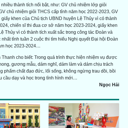
nhiều thành tích nổi bật, như: GV chủ nhiệm lớp giỏi
 GV chủ nhiệm giỏi THCS cấp tỉnh năm học 2022-2023, GV
 giấy khen của Chủ tịch UBND huyện Lệ Thủy vì có thành
024, chiến sĩ thi đua cơ sở năm học 2023-2024, giấy khen
hủy vì có thành tích xuất sắc trong công tác Đoàn và
c nhất tỉnh tuần 2 cuộc thi tìm hiểu Nghị quyết Đại hội Đoàn
h năm học 2023-2024…
hanh cho biết: Trong quá trình thực hiện nhiệm vụ được
n phong, gương mẫu, dám nghĩ, dám làm và dám chịu trách
ng phẩm chất đạo đức, lối sống, không ngừng trau dồi, bồi
 cầu dạy và học trong tình hình mới…
Ngọc Hải