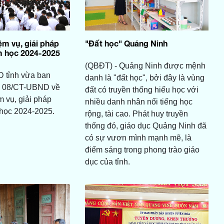
ệm vụ, giải pháp
"Đất học" Quảng Ninh
m học 2024-2025
(QBĐT) - Quảng Ninh được mệnh
 tỉnh vừa ban
danh là "đất học", bởi đây là vùng
số 08/CT-UBND về
đất có truyền thống hiếu học với
m vụ, giải pháp
nhiều danh nhân nổi tiếng học
 học 2024-2025.
rộng, tài cao. Phát huy truyền
thống đó, giáo dục Quảng Ninh đã
có sự vươn mình mạnh mẽ, là
điểm sáng trong phong trào giáo
dục của tỉnh.