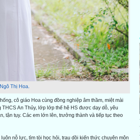
 Ngô Thị Hoa.
thống, cô giáo Hoa cùng đồng nghiệp âm thầm, miệt mài
g THCS An Thủy, lớp lớp thế hệ HS được dạy dỗ, yêu
 tận tụy. Các em lớn lên, trưởng thành và tiếp tục theo
uôn nỗ lực, tìm tòi học hỏi, trau dồi kiến thức chuyên môn