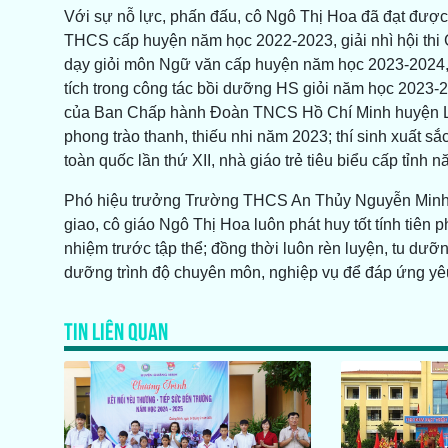
Với sự nỗ lực, phấn đấu, cô Ngô Thị Hoa đã đạt được 
THCS cấp huyện năm học 2022-2023, giải nhì hội thi
dạy giỏi môn Ngữ văn cấp huyện năm học 2023-2024,
tích trong công tác bồi dưỡng HS giỏi năm học 2023-2
của Ban Chấp hành Đoàn TNCS Hồ Chí Minh huyện Lệ T
phong trào thanh, thiếu nhi năm 2023; thí sinh xuất sắ
toàn quốc lần thứ XII, nhà giáo trẻ tiêu biểu cấp tỉn
Phó hiệu trưởng Trường THCS An Thủy Nguyễn Minh T
giao, cô giáo Ngô Thị Hoa luôn phát huy tốt tính tiê
nhiệm trước tập thể; đồng thời luôn rèn luyện, tu dưỡ
dưỡng trình độ chuyên môn, nghiệp vụ để đáp ứng yêu
TIN LIÊN QUAN