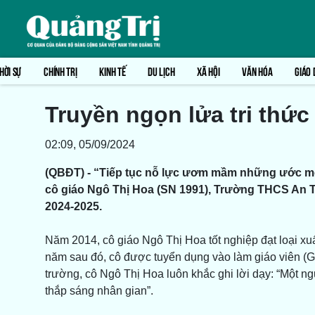
HỜI SỰ
CHÍNH TRỊ
KINH TẾ
DU LỊCH
XÃ HỘI
VĂN HÓA
GIÁO 
Truyền ngọn lửa tri thức
02:09, 05/09/2024
(QBĐT) - “Tiếp tục nỗ lực ươm mầm những ước mơ c
cô giáo Ngô Thị Hoa (SN 1991), Trường THCS An T
2024-2025.
Năm 2014, cô giáo Ngô Thị Hoa tốt nghiệp đạt loại 
năm sau đó, cô được tuyển dụng vào làm giáo viên (
trường, cô Ngô Thị Hoa luôn khắc ghi lời dạy: “Một n
thắp sáng nhân gian”.