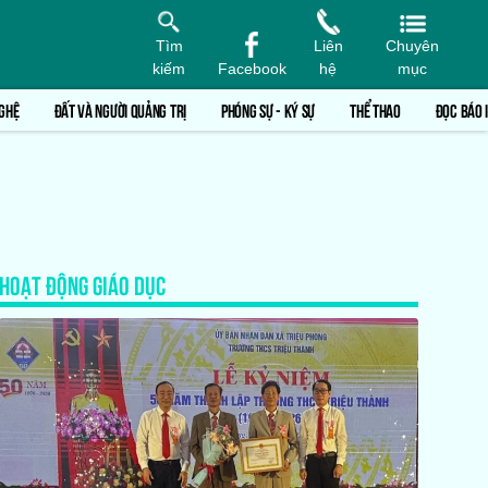
Tìm
Liên
Chuyên
kiếm
Facebook
hệ
mục
GHỆ
ĐẤT VÀ NGƯỜI QUẢNG TRỊ
PHÓNG SỰ - KÝ SỰ
THỂ THAO
ĐỌC BÁO 
HOẠT ĐỘNG GIÁO DỤC