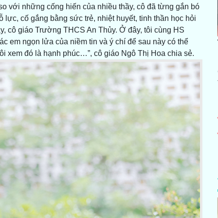
 so với những cống hiến của nhiều thầy, cô đã từng gắn bó
ỗ lực, cố gắng bằng sức trẻ, nhiệt huyết, tinh thần học hỏi
hầy, cô giáo Trường THCS An Thủy. Ở đây, tôi cùng HS
các em ngọn lửa của niềm tin và ý chí để sau này có thể
ôi xem đó là hạnh phúc…”, cô giáo Ngô Thị Hoa chia sẻ.