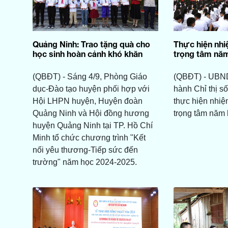
Quảng Ninh: Trao tặng quà cho
Thực hiện nhi
học sinh hoàn cảnh khó khăn
trọng tâm nă
(QBĐT) - Sáng 4/9, Phòng Giáo
(QBĐT) - UBND
dục-Đào tạo huyện phối hợp với
hành Chỉ thị 
Hội LHPN huyện, Huyện đoàn
thực hiện nhiệ
Quảng Ninh và Hội đồng hương
trọng tâm năm
huyện Quảng Ninh tại TP. Hồ Chí
Minh tổ chức chương trình "Kết
nối yêu thương-Tiếp sức đến
trường" năm học 2024-2025.