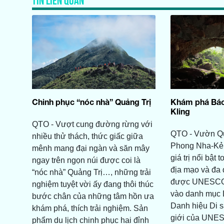
Chinh phục “nóc nhà” Quảng Trị
Khám phá Bác
Kling
QTO - Vượt cung đường rừng với
QTO - Vườn Qu
nhiều thử thách, thức giấc giữa
Phong Nha-Kẻ
mênh mang đại ngàn và săn mây
giá trị nổi bật 
ngay trên ngọn núi được coi là
địa mạo và đa 
“nóc nhà” Quảng Trị…, những trải
được UNESCO h
nghiệm tuyệt vời ấy đang thôi thúc
vào danh mục D
bước chân của những tâm hồn ưa
Danh hiệu Di s
khám phá, thích trải nghiệm. Sản
giới của UNE
phẩm du lịch chinh phục hai đỉnh