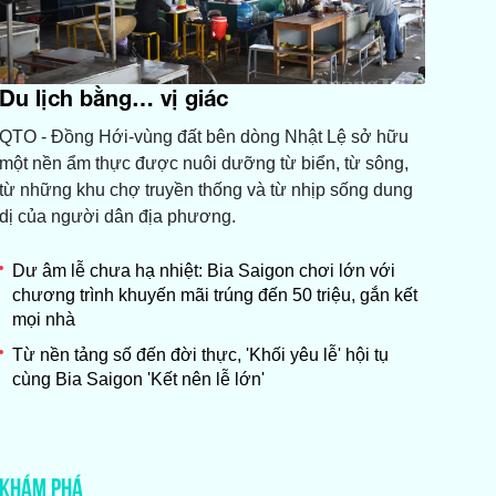
Du lịch bằng… vị giác
QTO - Đồng Hới-vùng đất bên dòng Nhật Lệ sở hữu
một nền ẩm thực được nuôi dưỡng từ biển, từ sông,
từ những khu chợ truyền thống và từ nhịp sống dung
dị của người dân địa phương.
Dư âm lễ chưa hạ nhiệt: Bia Saigon chơi lớn với
chương trình khuyến mãi trúng đến 50 triệu, gắn kết
mọi nhà
Từ nền tảng số đến đời thực, 'Khối yêu lễ' hội tụ
cùng Bia Saigon 'Kết nên lễ lớn'
KHÁM PHÁ