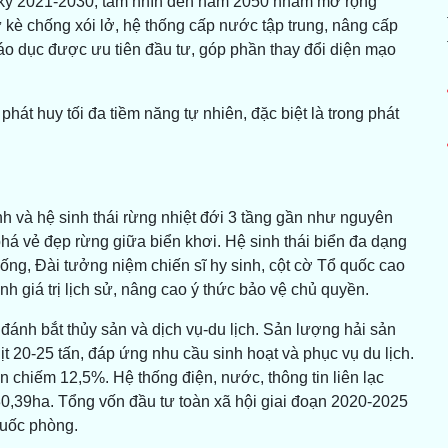
 kỳ 2021-2030, tầm nhìn đến năm 2050 nhằm mở rộng
ư kè chống xói lở, hệ thống cấp nước tập trung, nâng cấp
 giáo dục được ưu tiên đầu tư, góp phần thay đổi diện mạo
át huy tối đa tiềm năng tự nhiên, đặc biệt là trong phát
h và hệ sinh thái rừng nhiệt đới 3 tầng gần như nguyên
á vẻ đẹp rừng giữa biển khơi. Hệ sinh thái biển đa dạng
ống, Đài tưởng niệm chiến sĩ hy sinh, cột cờ Tổ quốc cao
 giá trị lịch sử, nâng cao ý thức bảo vệ chủ quyền.
ánh bắt thủy sản và dịch vụ-du lịch. Sản lượng hải sản
ịt 20-25 tấn, đáp ứng nhu cầu sinh hoạt và phục vụ du lịch.
n chiếm 12,5%. Hệ thống điện, nước, thông tin liên lạc
30,39ha. Tổng vốn đầu tư toàn xã hội giai đoạn 2020-2025
quốc phòng.