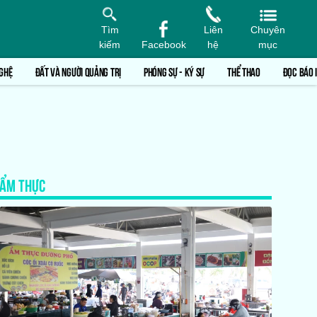
Tìm
Liên
Chuyên
kiếm
Facebook
hệ
mục
GHỆ
ĐẤT VÀ NGƯỜI QUẢNG TRỊ
PHÓNG SỰ - KÝ SỰ
THỂ THAO
ĐỌC BÁO 
ẨM THỰC