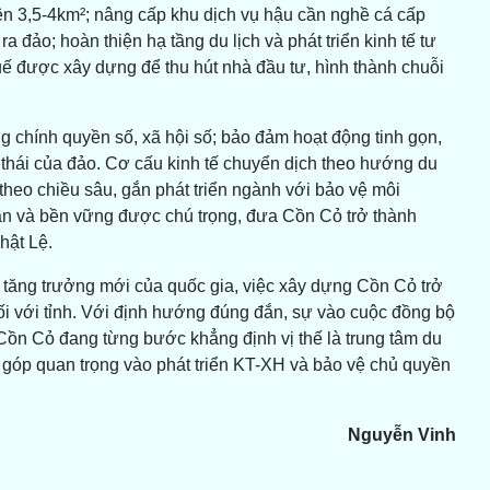
ên 3,5-4km²; nâng cấp khu dịch vụ hậu cần nghề cá cấp
đảo; hoàn thiện hạ tầng du lịch và phát triển kinh tế tư
uế được xây dựng để thu hút nhà đầu tư, hình thành chuỗi
g chính quyền số, xã hội số; bảo đảm hoạt động tinh gọn,
nh thái của đảo. Cơ cấu kinh tế chuyển dịch theo hướng du
theo chiều sâu, gắn phát triển ngành với bảo vệ môi
àn và bền vững được chú trọng, đưa Cồn Cỏ trở thành
hật Lệ.
c tăng trưởng mới của quốc gia, việc xây dựng Cồn Cỏ trở
đối với tỉnh. Với định hướng đúng đắn, sự vào cuộc đồng bộ
 Cồn Cỏ đang từng bước khẳng định vị thế là trung tâm du
g góp quan trọng vào phát triển KT-XH và bảo vệ chủ quyền
Nguyễn Vinh