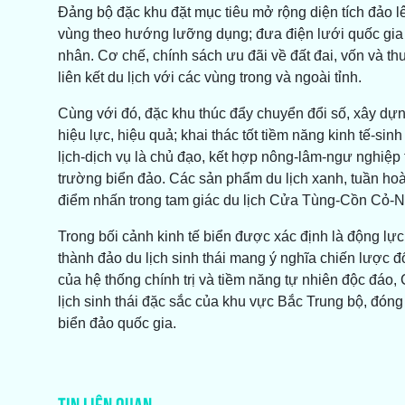
Đảng bộ đặc khu đặt mục tiêu mở rộng diện tích đảo l
vùng theo hướng lưỡng dụng; đưa điện lưới quốc gia ra 
nhân. Cơ chế, chính sách ưu đãi về đất đai, vốn và th
liên kết du lịch với các vùng trong và ngoài tỉnh.
Cùng với đó, đặc khu thúc đẩy chuyển đổi số, xây dựn
hiệu lực, hiệu quả; khai thác tốt tiềm năng kinh tế-si
lịch-dịch vụ là chủ đạo, kết hợp nông-lâm-ngư nghiệp 
trường biển đảo. Các sản phẩm du lịch xanh, tuần ho
điểm nhấn trong tam giác du lịch Cửa Tùng-Cồn Cỏ-N
Trong bối cảnh kinh tế biển được xác định là động lự
thành đảo du lịch sinh thái mang ý nghĩa chiến lược 
của hệ thống chính trị và tiềm năng tự nhiên độc đáo,
lịch sinh thái đặc sắc của khu vực Bắc Trung bộ, đón
biển đảo quốc gia.
TIN LIÊN QUAN