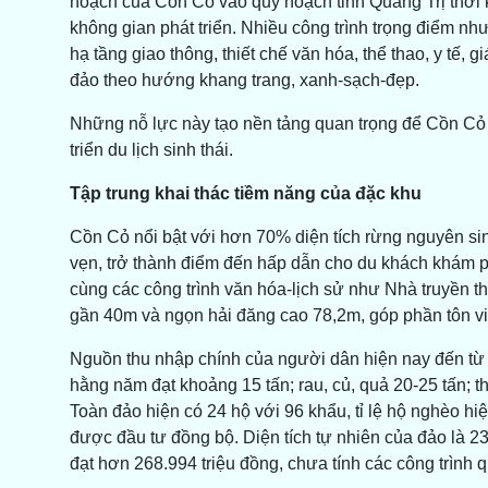
hoạch của Cồn Cỏ vào quy hoạch tỉnh Quảng Trị thời
không gian phát triển. Nhiều công trình trọng điểm nh
hạ tầng giao thông, thiết chế văn hóa, thể thao, y tế,
đảo theo hướng khang trang, xanh-sạch-đẹp.
Những nỗ lực này tạo nền tảng quan trọng để Cồn Cỏ ph
triển du lịch sinh thái.
Tập trung khai thác tiềm năng của đặc khu
Cồn Cỏ nổi bật với hơn 70% diện tích rừng nguyên sin
vẹn, trở thành điểm đến hấp dẫn cho du khách khám ph
cùng các công trình văn hóa-lịch sử như Nhà truyền th
gần 40m và ngọn hải đăng cao 78,2m, góp phần tôn vinh
Nguồn thu nhập chính của người dân hiện nay đến từ đ
hằng năm đạt khoảng 15 tấn; rau, củ, quả 20-25 tấn; th
Toàn đảo hiện có 24 hộ với 96 khẩu, tỉ lệ hộ nghèo hiệ
được đầu tư đồng bộ. Diện tích tự nhiên của đảo là 2
đạt hơn 268.994 triệu đồng, chưa tính các công trình 