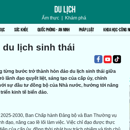
Du lịch
Ẩm thực
|
Khám phá
DỤC
SỨC KHỎE
QUỐC PHÒNG - AN NINH
PHÁP LUẬT
KHOA HỌC-CÔNG N
du lịch sinh thái
 từng bước trở thành hòn đảo du lịch sinh thái giữa
ò lãnh đạo quyết liệt, sáng tạo của cấp ủy, chính
 với sự đầu tư đồng bộ của Nhà nước, hướng tới nâng
riển kinh tế biển đảo.
 kỳ 2025-2030, Ban Chấp hành Đảng bộ và Ban Thường vụ
h đạo, nâng cao lề lối làm việc. Việc chỉ đạo được thực
diện của cấp ủy, đồng thời phát huy trách nhiệm và tính chủ