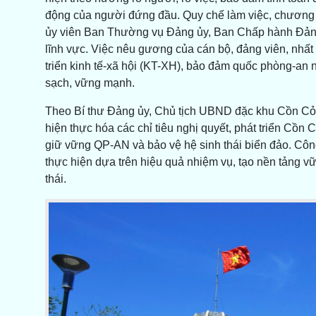
động của người đứng đầu. Quy chế làm việc, chương t
ủy viên Ban Thường vụ Đảng ủy, Ban Chấp hành Đảng
lĩnh vực. Việc nêu gương của cán bộ, đảng viên, nhất
triển kinh tế-xã hội (KT-XH), bảo đảm quốc phòng-an 
sạch, vững mạnh.
Theo Bí thư Đảng ủy, Chủ tịch UBND đặc khu Cồn Cỏ 
hiện thực hóa các chỉ tiêu nghị quyết, phát triển Cồn Cỏ
giữ vững QP-AN và bảo vệ hệ sinh thái biển đảo. Công
thực hiện dựa trên hiệu quả nhiệm vụ, tạo nền tảng v
thái.