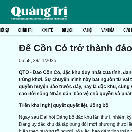
HỜI SỰ
CHÍNH TRỊ
KINH TẾ
DU LỊCH
XÃ HỘI
VĂN HÓA
GIÁO 
Để Cồn Cỏ trở thành đảo 
06:58, 29/11/2025
QTO - Đảo Cồn Cỏ, đặc khu duy nhất của tỉnh, đang
trùng khơi. Sự chuyển mình này bắt nguồn từ vai tr
quyền huyện đảo trước đây, nay là đặc khu, cùng
cao đời sống Nhân dân, bảo vệ chủ quyền và phát t
Triển khai nghị quyết quyết liệt, đồng bộ
Ngay sau Đại hội Đảng bộ đặc khu lần thứ I, nhiệm
Đảng ủy đặc khu đã tập trung đổi mới phương thức lãn
hiện theo hướng rõ người, rõ việc, bảo đảm tính toàn 