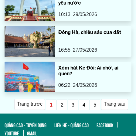
yêu nước
10:13, 29/05/2026
Đông Hà, chiều sâu của đất
16:55, 27/05/2026
Xóm hát Kẻ Đòi: Ai nhớ, ai
quên?
06:22, 24/05/2026
Trang trước
Trang sau
1
2
3
4
5
QUẢNG CÁO - TUYỂN DỤNG
LIÊN HỆ - QUẢNG CÁO
FACEBOOK
YOUTUBE
GMAIL