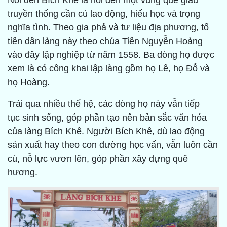
Nói đến Bích Khê là nói đến một vùng quê giàu
truyền thống cần cù lao động, hiếu học và trọng
nghĩa tình. Theo gia phả và tư liệu địa phương, tổ
tiên dân làng này theo chúa Tiên Nguyễn Hoàng
vào đây lập nghiệp từ năm 1558. Ba dòng họ được
xem là có công khai lập làng gồm họ Lê, họ Đỗ và
họ Hoàng.
Trải qua nhiều thế hệ, các dòng họ này vẫn tiếp
tục sinh sống, góp phần tạo nên bản sắc văn hóa
của làng Bích Khê. Người Bích Khê, dù lao động
sản xuất hay theo con đường học vấn, vẫn luôn cần
cù, nỗ lực vươn lên, góp phần xây dựng quê
hương.