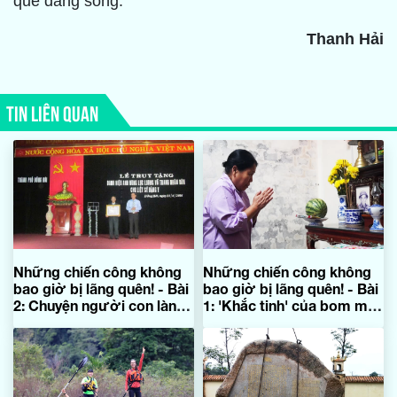
quê đáng sống.
Thanh Hải
TIN LIÊN QUAN
Những chiến công không
Những chiến công không
bao giờ bị lãng quên! - Bài
bao giờ bị lãng quên! - Bài
2: Chuyện người con làng
1: 'Khắc tinh' của bom mìn,
Đồng Hải anh hùng
thủy lôi