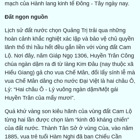
mạch của Hành lang kinh tế Đông - Tây ngày nay.
Ðất ngọn nguồn
Lịch sử đất nước chọn Quảng Trị trải qua những
hoàn cảnh khắc nghiệt xác lập và bảo vệ chủ quyền
lãnh thổ thì hầu hết đều gắn liền với vùng đất Cam
Lộ. Nơi đây, năm Giáp Ngọ 1306, Huyền Trân Công
chúa ngàn dặm ra đi từ làng Kim Đâu (nay thuộc xã
Hiếu Giang) gả cho vua Chế Mân, đổi lấy sính lễ mà
vua Chế Mân dâng cho nước Đại Việt là hai châu Ô,
Lý: “Hai châu Ô - Lý vuông ngàn dặm/Một gái
Huyền Trân của mấy mươi”.
Quá khứ vàng son kiêu hãnh của vùng đất Cam Lộ
từng hai lần được chọn làm “kinh đô kháng chiến”
của đất nước. Thành Tân Sở ở vùng Cùa, vào năm
1885, vua trẻ tuổi Hàm Nghi đã ban Chiếu Cần