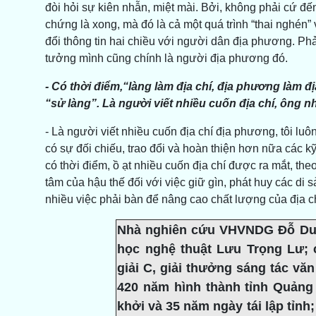
đòi hỏi sự kiên nhẫn, miệt mài. Bởi, không phải cứ đến
chứng là xong, mà đó là cả một quá trình “thai nghén” v
đổi thông tin hai chiều với người dân địa phương. Phả
tưởng mình cũng chính là người địa phương đó.
- Có thời điểm,“làng làm địa chí, địa phương làm đị
“sử làng”. Là người viết nhiều cuốn địa chí, ông 
- Là người viết nhiều cuốn địa chí địa phương, tôi lu
có sự đối chiếu, trao đổi và hoàn thiện hơn nữa các 
có thời điểm, ồ ạt nhiều cuốn địa chí được ra mắt, theo
tâm của hậu thế đối với việc giữ gìn, phát huy các di 
nhiều việc phải bàn để nâng cao chất lượng của địa c
Nhà nghiên cứu VHVNDG Đỗ Duy 
học nghệ thuật Lưu Trọng Lư; 
giải C, giải thưởng sáng tác v
420 năm hình thành tỉnh Quảng
khởi và 35 năm ngày tái lập tỉnh