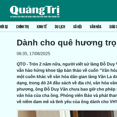
HỜI SỰ
CHÍNH TRỊ
KINH TẾ
DU LỊCH
XÃ HỘI
VĂN HÓA
GIÁO 
Dành cho quê hương trọn
06:35, 17/08/2025
QTO - Tròn 2 năm nữa, người viết sử làng Đỗ Duy 
vẫn hào hứng khoe tập bản thảo về cuốn “Văn hóa
một cuốn khác về văn hóa dân gian làng Văn La đa
dạng, trong đó 24 đầu sách về địa chí, văn hóa v
phương, ông Đỗ Duy Văn chưa bao giờ cho phép mì
văn hóa của cha ông. Phóng viên Báo và phát thanh
về niềm đam mê và tình yêu của ông dành cho V