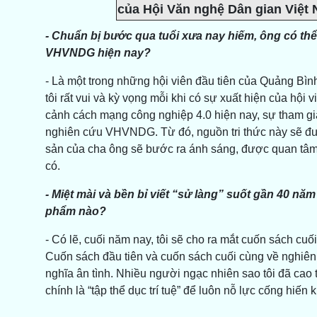
của Hội Văn nghệ Dân gian Việt 
- Chuẩn bị bước qua tuổi xưa nay hiếm, ông có thể 
VHVNDG hiện nay?
- Là một trong những hội viên đầu tiên của Quảng Bìn
tôi rất vui và kỳ vọng mỗi khi có sự xuất hiện của hội 
cảnh cách mạng công nghiệp 4.0 hiện nay, sự tham gia
nghiên cứu VHVNDG. Từ đó, nguồn tri thức này sẽ đư
sản của cha ông sẽ bước ra ánh sáng, được quan tâm và
có.
- Miệt mài và bền bỉ viết “sử làng” suốt gần 40 năm
phẩm nào?
- Có lẽ, cuối năm nay, tôi sẽ cho ra mắt cuốn sách cu
Cuốn sách đầu tiên và cuốn sách cuối cùng về nghi
nghĩa ân tình. Nhiều người ngạc nhiên sao tôi đã cao t
chính là “tập thể dục trí tuệ” để luôn nỗ lực cống hiến 