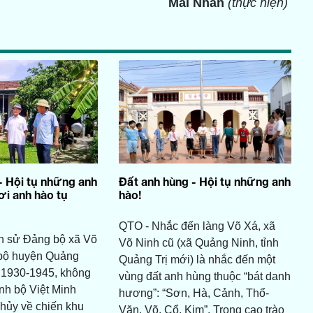
Mai Nhân
(thực hiện)
- Hội tụ những anh
Đất anh hùng - Hội tụ những anh
Nơi anh hào tụ
hào!
QTO - Nhắc đến làng Võ Xá, xã
ch sử Đảng bộ xã Võ
Võ Ninh cũ (xã Quảng Ninh, tỉnh
bộ huyện Quảng
Quảng Trị mới) là nhắc đến một
 1930-1945, không
vùng đất anh hùng thuộc “bát danh
ỉnh bộ Việt Minh
hương”: “Sơn, Hà, Cảnh, Thổ-
hủy về chiến khu
Văn, Võ, Cổ, Kim”. Trong cao trào