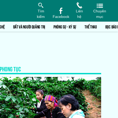
Tìm
Liên
Chuyên
kiếm
Facebook
hệ
mục
GHỆ
ĐẤT VÀ NGƯỜI QUẢNG TRỊ
PHÓNG SỰ - KÝ SỰ
THỂ THAO
ĐỌC BÁO 
PHONG TỤC