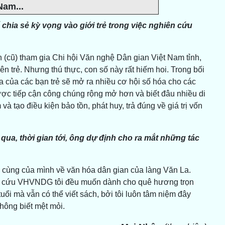
Nam...
chia sẻ kỳ vọng vào giới trẻ trong việc nghiên cứu
h (cũ) tham gia Chi hội Văn nghệ Dân gian Việt Nam tỉnh,
viên trẻ. Nhưng thú thực, con số này rất hiếm hoi. Trong bối
 của các bạn trẻ sẽ mở ra nhiều cơ hội số hóa cho các
ợc tiếp cận công chúng rộng mở hơn và biết đâu nhiều di
 tạo điều kiện bảo tồn, phát huy, trả đúng về giá trị vốn
 qua, thời gian tới, ông dự định cho ra mắt những tác
ối cùng của mình về văn hóa dân gian của làng Văn La.
ên cứu VHVNDG tôi đều muốn dành cho quê hương trọn
uổi mà vẫn có thể viết sách, bởi tôi luôn tâm niệm đây
không biết mệt mỏi.