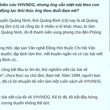
nghiên cứu VHVNDG, nhưng ông vẫn miệt mài theo con
 động lực thôi thúc ông theo đuổi đam mê?
huyện Quảng Ninh, tỉnh Quảng Bình (cũ) nay là xã Quảng
ng lâm (cũ) và công tác ở nhiều vị trí khác nhau, từ làm
ụ Quảng Ninh, rồi đi thanh niên xung phong cho đến Phòng
Đồng Hới, tập san Văn nghệ Đồng Hới thuộc Chi hội Văn
uyên, tập tành làm thơ, viết truyện ngắn và có các bài viết
 Bình cũ...
cũng bắt đầu tự tìm tòi, thử nghiệm viết các bài về
”, chưa thực sự chú tâm, đam mê. Năm 1999, người bạn
 đã có lời khuyên tôi nên làm một cuốn sách về VHVNDG
 bài viết của tôi về VHVNDG. Kể từ đó, tôi bắt đầu hứng
i lương duyên không thể dứt.