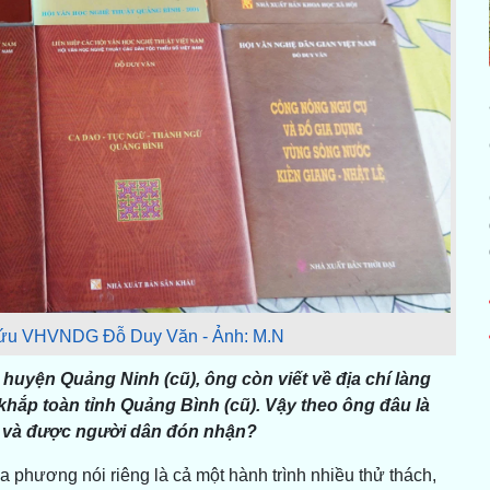
cứu VHVNDG Đỗ Duy Văn - Ảnh: M.N
 huyện Quảng Ninh (cũ), ông còn viết về địa chí làng
khắp toàn tỉnh Quảng Bình (cũ). Vậy theo ông đâu là
ng và được người dân đón nhận?
 phương nói riêng là cả một hành trình nhiều thử thách,