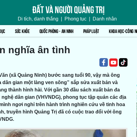
Đất và người Quảng Trị
Di tích, danh thắng
|
Phong tục
|
Danh nhân
DỤC
SỨC KHỎE
QUỐC PHÒNG - AN NINH
PHÁP LUẬT
KHOA HỌC-CÔNG N
 nghĩa ân tình
Văn (xã Quảng Ninh) bước sang tuổi 90, vậy mà ông
 dân gian một làng ven sông” sắp sửa xuất bản và
ng thành hình hài. Với gần 30 đầu sách xuất bản đa
ăn nghệ dân gian (VHVNDG), phong tục tập quán các địa
nh ngơi nghỉ trên hành trình nghiên cứu về tinh hoa
, truyền hình Quảng Trị đã có cuộc trao đổi với ông
HVNDG.