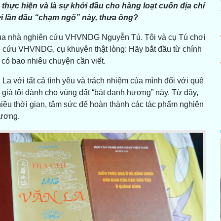
g thực hiện và là sự khởi đầu cho hàng loạt cuốn địa chí
ới lần đầu “chạm ngõ” này, thưa ông?
ên của nhà nghiên cứu VHVNDG Nguyễn Tú. Tôi và cụ Tú chơi
iên cứu VHVNDG, cụ khuyên thật lòng: Hãy bắt đầu từ chính
 có bao nhiêu chuyện cần viết.
La với tất cả tình yêu và trách nhiệm của mình đối với quê
giá tôi dành cho vùng đất “bát danh hương” này. Từ đây,
iều thời gian, tâm sức để hoàn thành các tác phẩm nghiên
hương.