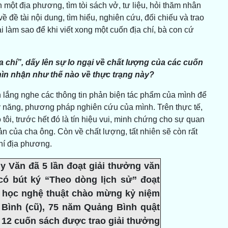
 một địa phương, tìm tòi sách vở, tư liệu, hỏi thăm nhân
ề đề tài nội dung, tìm hiểu, nghiên cứu, đối chiếu và trao
i làm sao để khi viết xong một cuốn địa chí, bà con cứ
a chí”, dấy lên sự lo ngại về chất lượng của các cuốn
nhìn nhận như thế nào về thực trạng này?
ôn lắng nghe các thông tin phản biện tác phẩm của mình để
kỹ năng, phương pháp nghiên cứu của mình. Trên thực tế,
 tôi, trước hết đó là tín hiệu vui, minh chứng cho sự quan
sản của cha ông. Còn về chất lượng, tất nhiên sẽ còn rất
hí địa phương.
Văn đã 5 lần đoạt giải thưởng văn
có bút ký “Theo dòng lịch sử” đoạt
ăn học nghệ thuật chào mừng kỷ niệm
 Bình (cũ), 75 năm Quảng Bình quật
; 12 cuốn sách được trao giải thưởng