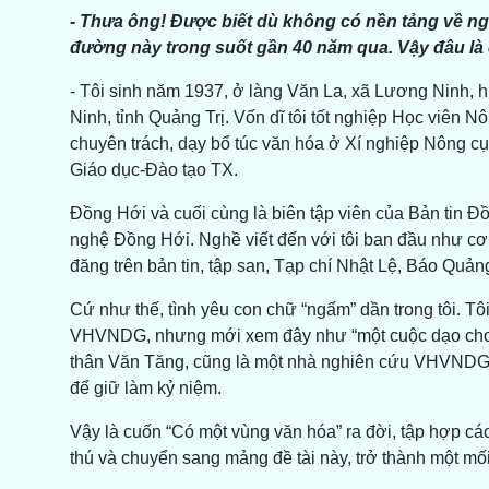
- Thưa ông! Được biết dù không có nền tảng về 
đường này trong suốt gần 40 năm qua. Vậy đâu là
- Tôi sinh năm 1937, ở làng Văn La, xã Lương Ninh, 
Ninh, tỉnh Quảng Trị. Vốn dĩ tôi tốt nghiệp Học viên Nô
chuyên trách, dạy bổ túc văn hóa ở Xí nghiệp Nông c
Giáo dục-Đào tạo TX.
Đồng Hới và cuối cùng là biên tập viên của Bản tin 
nghệ Đồng Hới. Nghề viết đến với tôi ban đầu như cơ d
đăng trên bản tin, tập san, Tạp chí Nhật Lệ, Báo Quảng
Cứ như thế, tình yêu con chữ “ngấm” dần trong tôi. Tôi 
VHVNDG, nhưng mới xem đây như “một cuộc dạo chơi
thân Văn Tăng, cũng là một nhà nghiên cứu VHVNDG,
để giữ làm kỷ niệm.
Vậy là cuốn “Có một vùng văn hóa” ra đời, tập hợp các
thú và chuyển sang mảng đề tài này, trở thành một mố