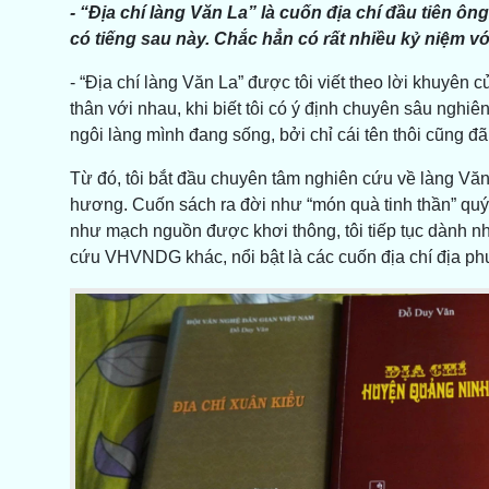
- “Địa chí làng Văn La” là cuốn địa chí đầu tiên ôn
có tiếng sau này. Chắc hẳn có rất nhiều kỷ niệm v
- “Địa chí làng Văn La” được tôi viết theo lời khuy
thân với nhau, khi biết tôi có ý định chuyên sâu ngh
ngôi làng mình đang sống, bởi chỉ cái tên thôi cũng đã
Từ đó, tôi bắt đầu chuyên tâm nghiên cứu về làng Văn 
hương. Cuốn sách ra đời như “món quà tinh thần” quý 
như mạch nguồn được khơi thông, tôi tiếp tục dành nh
cứu VHVNDG khác, nổi bật là các cuốn địa chí địa p