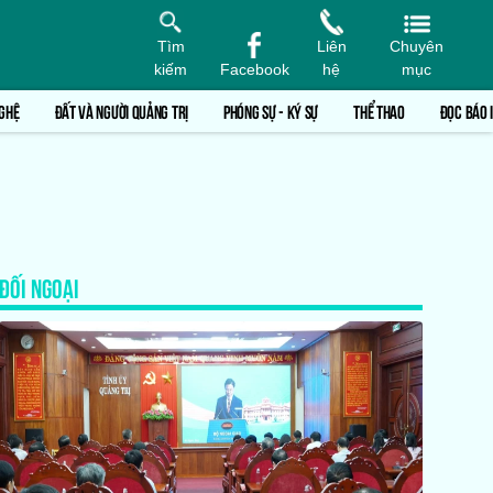
Tìm
Liên
Chuyên
kiếm
Facebook
hệ
mục
GHỆ
ĐẤT VÀ NGƯỜI QUẢNG TRỊ
PHÓNG SỰ - KÝ SỰ
THỂ THAO
ĐỌC BÁO 
ĐỐI NGOẠI