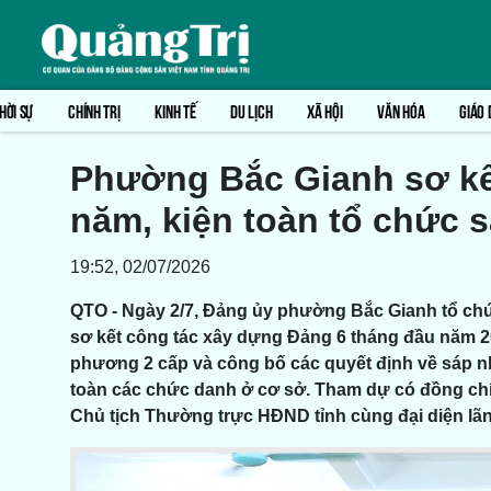
HỜI SỰ
CHÍNH TRỊ
KINH TẾ
DU LỊCH
XÃ HỘI
VĂN HÓA
GIÁO 
Phường Bắc Gianh sơ kế
năm, kiện toàn tổ chức 
19:52, 02/07/2026
QTO - Ngày 2/7, Đảng ủy phường Bắc Gianh tổ ch
sơ kết công tác xây dựng Đảng 6 tháng đầu năm 20
phương 2 cấp và công bố các quyết định về sáp nh
toàn các chức danh ở cơ sở.
Tham dự có đồng chí
Chủ tịch Thường trực HĐND tỉnh cùng đại diện lãn