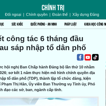
Chính trị
Đối ngoại
|
Chính quyền
|
Đoàn thể
|
Xây dựng Đảng
DỤC
SỨC KHỎE
QUỐC PHÒNG - AN NINH
PHÁP LUẬT
KHOA HỌC-CÔNG N
t công tác 6 tháng đầu
sau sáp nhập tổ dân phố
ức hội nghị Ban Chấp hành Đảng bộ lần thứ 10 nhằm
26; sơ kết 1 năm thực hiện mô hình chính quyền địa
ập tổ dân phố (TDP), thành lập tổ chức đảng, kiện
 Phạm Thị Hân, Ủy viên Ban Thường vụ Tỉnh ủy, Phó
h đạo các sở, ban, ngành cấp tỉnh.