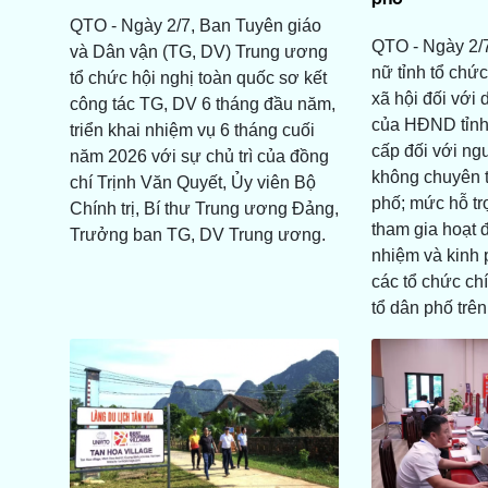
QTO - Ngày 2/7, Ban Tuyên giáo
QTO - Ngày 2/7
và Dân vận (TG, DV) Trung ương
nữ tỉnh tổ chức
tổ chức hội nghị toàn quốc sơ kết
xã hội đối với 
công tác TG, DV 6 tháng đầu năm,
của HĐND tỉnh
triển khai nhiệm vụ 6 tháng cuối
cấp đối với ng
năm 2026 với sự chủ trì của đồng
không chuyên t
chí Trịnh Văn Quyết, Ủy viên Bộ
phố; mức hỗ tr
Chính trị, Bí thư Trung ương Đảng,
tham gia hoạt 
Trưởng ban TG, DV Trung ương.
nhiệm và kinh 
các tổ chức chí
tổ dân phố trên