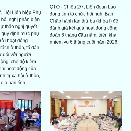
QTO - Chiều 2/7, Liên đoàn Lao
, Hội Liên hiệp Phụ
động tỉnh tổ chức hội nghị Ban
 hội nghị phản biện
Chấp hành lần thứ ba (khóa I) để
dự thảo nghị quyết
đánh giá kết quả hoạt động công
 quy định mức phụ
đoàn 6 tháng đầu năm, triển khai
ười hoạt động
nhiệm vụ 6 tháng cuối năm 2026.
rách ở thôn, tổ dân
ợ đối với người
động; chế độ kiêm
phí hoạt động của
nh trị-xã hội ở thôn,
 địa bàn tỉnh.