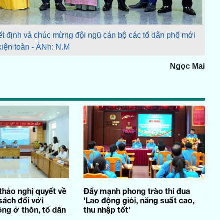
t định và chúc mừng đội ngũ cán bộ các tổ dân phố mới
kiện toàn - ẢNh: N.M
Ngọc Mai
thảo nghị quyết về
Đẩy mạnh phong trào thi đua
sách đối với
'Lao động giỏi, năng suất cao,
ng ở thôn, tổ dân
thu nhập tốt'