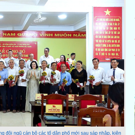
 đội ngũ cán bộ các tổ dân phố mới sau sáp nhập, kiện