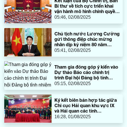
Kết luận của Bộ Chính trị, Ban
Bí thư về tích cực triển khai
vận hành mô hình chính quyền
địa phương 2 cấp, chuyển
05:46, 02/08/2025
mạnh cấp cơ sở
Chủ tịch nước Lương Cường
gửi thông điệp chúc mừng
nhân dịp kỷ niệm 80 năm
thành lập Liên hợp quốc
05:41, 02/08/2025
Tham gia đóng góp ý kiến vào
Dự thảo Báo cáo chính trị
trình Đại hội Đảng bộ tỉnh
nhiệm kỳ 2025-2030 (Tiếp
05:15, 02/08/2025
theo)
Ký kết biên bản hợp tác giữa
Chi cục Hải quan khu vực IX
và Hải quan các tỉnh
Khammuane, Savannakhet,
16:28, 01/08/2025
Salavan