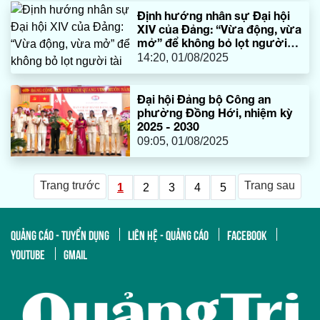
Định hướng nhân sự Đại hội
XIV của Đảng: “Vừa động, vừa
mở” để không bỏ lọt người
tài
14:20, 01/08/2025
Đại hội Đảng bộ Công an
phường Đồng Hới, nhiệm kỳ
2025 - 2030
09:05, 01/08/2025
Trang trước
Trang sau
1
2
3
4
5
QUẢNG CÁO - TUYỂN DỤNG
LIÊN HỆ - QUẢNG CÁO
FACEBOOK
YOUTUBE
GMAIL