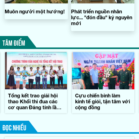
Muôn người một hướng!
Phát triển nguồn nhân
lực... "đón đầu" kỷ nguyên
mới
TÂM ĐIỂM
Tổng kết trao giải hội
Cựu chiến binh làm
thao Khối thi đua các
kinh tế giỏi, tận tâm với
cơ quan Đảng tỉnh lần
cộng đồng
thứ II-năm 2026
ĐỌC NHIỀU