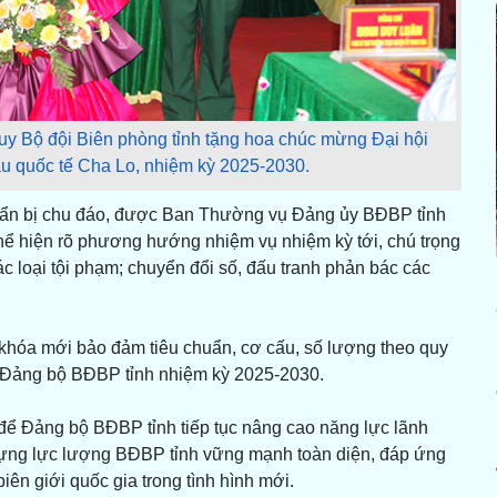
huy Bộ đội Biên phòng tỉnh tặng hoa chúc mừng Đại hội
 quốc tế Cha Lo, nhiệm kỳ 2025-2030.
chuẩn bị chu đáo, được Ban Thường vụ Đảng ủy BĐBP tỉnh
 thể hiện rõ phương hướng nhiệm vụ nhiệm kỳ tới, chú trọng
c loại tội phạm; chuyển đổi số, đấu tranh phản bác các
 khóa mới bảo đảm tiêu chuẩn, cơ cấu, số lượng theo quy
ểu Đảng bộ BĐBP tỉnh nhiệm kỳ 2025-2030.
 để Đảng bộ BĐBP tỉnh tiếp tục nâng cao năng lực lãnh
dựng lực lượng BĐBP tỉnh vững mạnh toàn diện, đáp ứng
iên giới quốc gia trong tình hình mới.