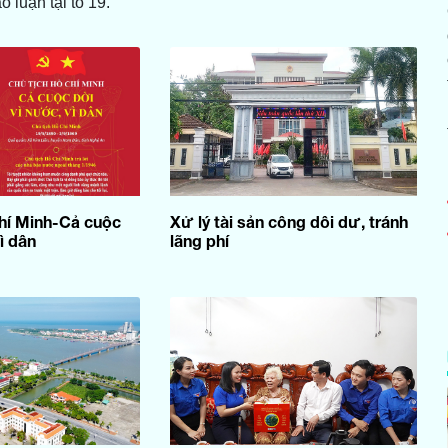
o luận tại tổ 19.
hí Minh-Cả cuộc
Xử lý tài sản công dôi dư, tránh
ì dân
lãng phí