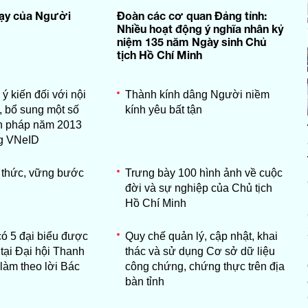
dạy của Người
Đoàn các cơ quan Đảng tỉnh:
Nhiều hoạt động ý nghĩa nhân kỷ
niệm 135 năm Ngày sinh Chủ
tịch Hồ Chí Minh
 ý kiến đối với nội
Thành kính dâng Người niềm
, bổ sung một số
kính yêu bất tận
n pháp năm 2013
g VNeID
i thức, vững bước
Trưng bày 100 hình ảnh về cuộc
đời và sự nghiệp của Chủ tịch
Hồ Chí Minh
ó 5 đại biểu được
Quy chế quản lý, cập nhật, khai
tại Đại hội Thanh
thác và sử dụng Cơ sở dữ liệu
 làm theo lời Bác
công chứng, chứng thực trên địa
bàn tỉnh