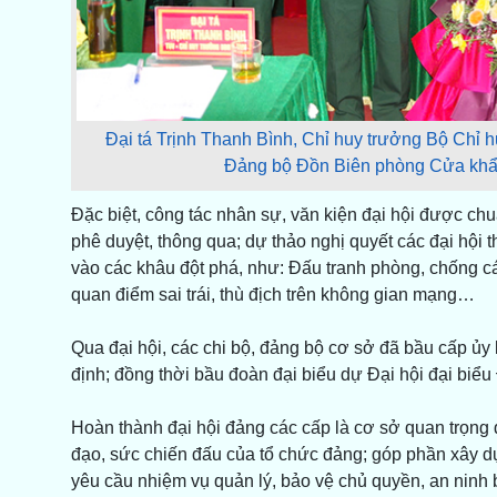
Đại tá Trịnh Thanh Bình, Chỉ huy trưởng Bộ Chỉ 
Đảng bộ Đồn Biên phòng Cửa khẩu
Đặc biệt, công tác nhân sự, văn kiện đại hội được 
phê duyệt, thông qua; dự thảo nghị quyết các đại hội
vào các khâu đột phá, như: Đấu tranh phòng, chống cá
quan điểm sai trái, thù địch trên không gian mạng…
Qua đại hội, các chi bộ, đảng bộ cơ sở đã bầu cấp ủy
định; đồng thời bầu đoàn đại biểu dự Đại hội đại bi
Hoàn thành đại hội đảng các cấp là cơ sở quan trọng
đạo, sức chiến đấu của tổ chức đảng; góp phần xây 
yêu cầu nhiệm vụ quản lý, bảo vệ chủ quyền, an ninh b