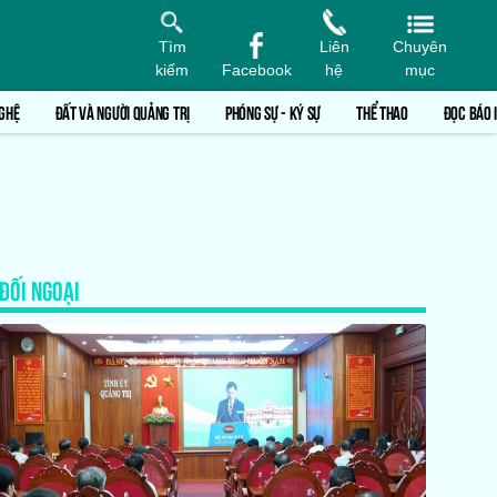
Tìm
Liên
Chuyên
kiếm
Facebook
hệ
mục
GHỆ
ĐẤT VÀ NGƯỜI QUẢNG TRỊ
PHÓNG SỰ - KÝ SỰ
THỂ THAO
ĐỌC BÁO 
ĐỐI NGOẠI