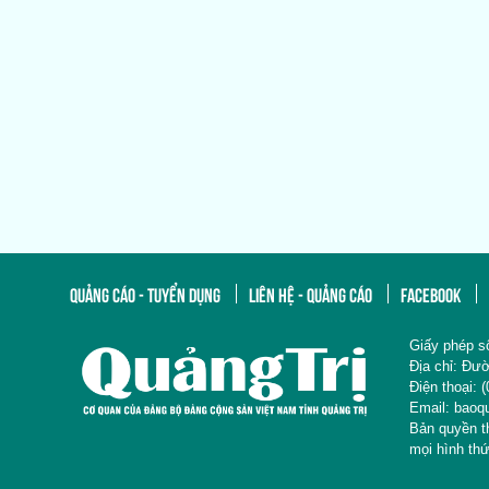
QUẢNG CÁO - TUYỂN DỤNG
LIÊN HỆ - QUẢNG CÁO
FACEBOOK
Giấy phép s
Địa chỉ: 
Điện thoại
Email: baoq
Bản quyền 
mọi hình th