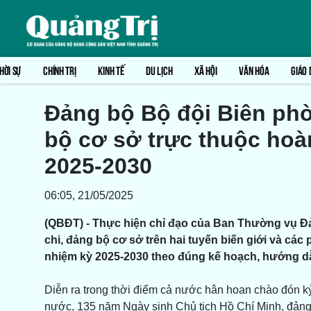
HỜI SỰ
CHÍNH TRỊ
KINH TẾ
DU LỊCH
XÃ HỘI
VĂN HÓA
GIÁO 
Đảng bộ Bộ đội Biên phò
bộ cơ sở trực thuộc hoà
2025-2030
06:05, 21/05/2025
(QBĐT) - Thực hiện chỉ đạo của Ban Thường vụ Đả
chi, đảng bộ cơ sở trên hai tuyến biến giới và cá
nhiệm kỳ 2025-2030 theo đúng kế hoạch, hướng dẫ
Diễn ra trong thời điểm cả nước hân hoan chào đón k
nước, 135 năm Ngày sinh Chủ tịch Hồ Chí Minh, đảng v