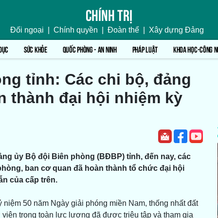
Chính trị
Đối ngoại
|
Chính quyền
|
Đoàn thể
|
Xây dựng Đảng
DỤC
SỨC KHỎE
QUỐC PHÒNG - AN NINH
PHÁP LUẬT
KHOA HỌC-CÔNG N
ng tỉnh: Các chi bộ, đảng
n thành đại hội nhiệm kỳ
ng ủy Bộ đội Biên phòng (BĐBP) tỉnh, đến nay, các
c phòng, ban cơ quan đã hoàn thành tổ chức đại hội
n của cấp trên.
ỷ niệm 50 năm Ngày giải phóng miền Nam, thống nhất đất
iên trong toàn lực lượng đã được triệu tập và tham gia