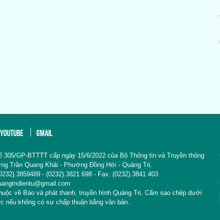
YOUTUBE
GMAIL
ố 305/GP-BTTTT cấp ngày 15/6/2022 của Bộ Thông tin và Truyền thông
Đường Trần Quang Khải - Phường Đồng Hới - Quảng Trị.
: (0232).3859489 - (0232).3821 698 - Fax: (0232).3841 403
uangtridientu@gmail.com
thuộc về Báo và phát thanh, truyền hình Quảng Trị. Cấm sao chép dưới
ức nếu không có sự chấp thuận bằng văn bản.