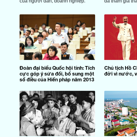
của người dân, doanh nghiệp.
đã tham gia thả
Đoàn đại biểu Quốc hội tỉnh: Tích
Chủ tịch Hồ C
cực góp ý sửa đổi, bổ sung một
đời vì nước, v
số điều của Hiến pháp năm 2013