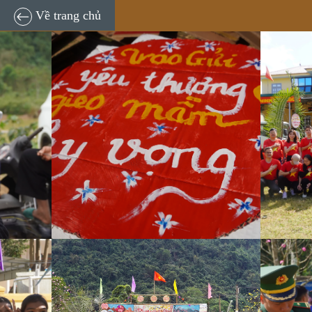
Đi chợ không cần tiền… mang về cả mùa xuân
Về trang chủ