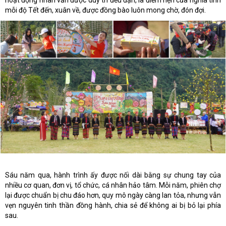
hoạt động nhân văn được duy trì đều đặn, là điểm hẹn của nghĩa tình
mỗi độ Tết đến, xuân về, được đồng bào luôn mong chờ, đón đợi.
Sáu năm qua, hành trình ấy được nối dài bằng sự chung tay của
nhiều cơ quan, đơn vị, tổ chức, cá nhân hảo tâm. Mỗi năm, phiên chợ
lại được chuẩn bị chu đáo hơn, quy mô ngày càng lan tỏa, nhưng vẫn
vẹn nguyên tinh thần đồng hành, chia sẻ để không ai bị bỏ lại phía
sau.