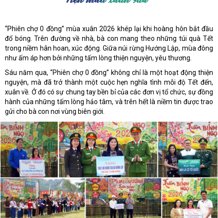
“Phiên chợ 0 đồng” mùa xuân 2026 khép lại khi hoàng hôn bắt đầu
đổ bóng. Trên đường về nhà, bà con mang theo những túi quà Tết
trong niềm hân hoan, xúc động. Giữa núi rừng Hướng Lập, mùa đông
như ấm áp hơn bởi những tấm lòng thiện nguyện, yêu thương.
Sáu năm qua, “Phiên chợ 0 đồng” không chỉ là một hoạt động thiện
nguyện, mà đã trở thành một cuộc hẹn nghĩa tình mỗi độ Tết đến,
xuân về. Ở đó có sự chung tay bền bỉ của các đơn vị tổ chức, sự đồng
hành của những tấm lòng hảo tâm, và trên hết là niềm tin được trao
gửi cho bà con nơi vùng biên giới.