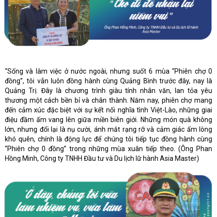
“Sống và làm việc ở nước ngoài, nhưng suốt 6 mùa “Phiên chợ 0
đồng”, tôi vẫn luôn đồng hành cùng Quảng Bình trước đây, nay là
Quảng Trị. Đây là chương trình giàu tính nhân văn, lan tỏa yêu
thương một cách bền bỉ và chân thành. Năm nay, phiên chợ mang
đến cảm xúc đặc biệt với sự kết nối nghĩa tình Việt-Lào, những giai
điệu đầm ấm vang lên giữa miền biên giới. Những món quà không
lớn, nhưng đổi lại là nụ cười, ánh mắt rạng rỡ và cảm giác ấm lòng
khó quên, chính là động lực để chúng tôi tiếp tục đồng hành cùng
“Phiên chợ 0 đồng” trong những mùa xuân tiếp theo. (Ông Phan
Hồng Minh, Công ty TNHH Đầu tư và Du lịch lữ hành Asia Master)