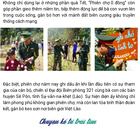
Không chỉ dừng lại ở những phần quà Tết, “Phiên chợ 0 đồng” còn
góp phần gieo thêm niềm tin, tiếp thêm động lực để bà con vươn lên
trong cuộc sống, gắn bó hơn với mảnh đất biên cương giàu truyền
thống cách mạng.
Đặc biệt, phiên chợ năm nay ghi dấu ấn khi lần đầu tiên có sự tham
gia của cán bộ, chiến sĩ Đại đội Biên phòng 321 cùng bà con các bản
huyện Sê Pôn, tỉnh Sạ-vẳn-na-khệt (Lào). Sự hiện diện ấy không chỉ
làm phong phú không gian phiên chợ, mà còn lan tỏa tinh thần đoàn
kết, gắn bó keo sơn nơi biên giới Việt-Lào.