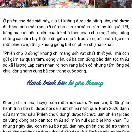
Ở phiên chợ đặc biệt này, giá trị không được đo bằng tiền, mà được
đo bằng ánh mắt rạng rỡ của bà con khi xách trên tay túi quà Tết,
bằng nụ cười hồn nhiên của trẻ nhỏ theo chân cha mẹ đi chợ, bằng
những cái nắm tay thật chặt giữa người trao và người nhận, tạo nên
một phiên chợ rất lạ, không giống bất cứ phiên chợ nào khác.
“Phiên chợ 0 đồng” không chỉ mang đến vật chất thiết yếu, mà còn
gửi gắm sự quan tâm, động viên, để bà con đồng bào dân tộc thiểu
số xã Hướng Lập cảm nhận rõ hơn rằng luôn có những tấm lòng sẻ
chia, đồng hành cùng bà con trong cuộc sống.
Không chỉ là câu chuyện của một mùa xuân, “Phiên chợ 0 đồng” là
hành trình bền bỉ được nối dài suốt nhiều năm qua. Năm 2026 đánh
dấu năm thứ sáu “Phiên chợ 0 đồng” được tổ chức luân phiên tại các
xã vùng đồng bào dân tộc thiểu số, miền núi đặc biệt khó khăn. Từ
những ngày đầu còn nhiều bỡ ngỡ, đến nay, phiên chợ đã trở thành