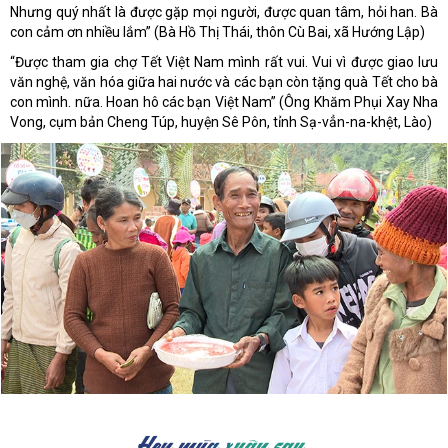
Nhưng quý nhất là được gặp mọi người, được quan tâm, hỏi han. Bà
con cảm ơn nhiều lắm” (Bà Hồ Thị Thái, thôn Cù Bai, xã Hướng Lập)
“Được tham gia chợ Tết Việt Nam mình rất vui. Vui vì được giao lưu
văn nghệ, văn hóa giữa hai nước và các bạn còn tặng quà Tết cho bà
con mình. nữa. Hoan hô các bạn Việt Nam” (Ông Khăm Phụi Xay Nha
Vong, cụm bản Cheng Túp, huyện Sê Pôn, tỉnh Sạ-vẳn-na-khệt, Lào)