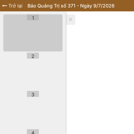
Trở lại
Báo Quảng Trị số 371 - Ngày 9/7/2026
1
2
3
4